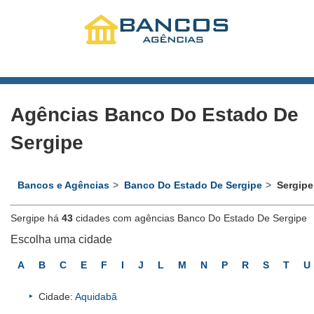
Agências Banco Do Estado De
Sergipe
Bancos e Agências
Banco Do Estado De Sergipe
Sergipe
Sergipe há
43
cidades com agências Banco Do Estado De Sergipe
Escolha uma cidade
A
B
C
E
F
I
J
L
M
N
P
R
S
T
U
Cidade:
Aquidabã