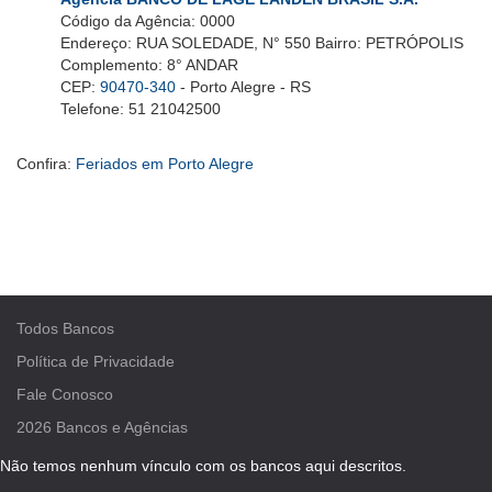
Código da Agência: 0000
Endereço: RUA SOLEDADE, N° 550 Bairro: PETRÓPOLIS
Complemento: 8° ANDAR
CEP:
90470-340
- Porto Alegre - RS
Telefone: 51 21042500
Confira:
Feriados em Porto Alegre
Todos Bancos
Política de Privacidade
Fale Conosco
2026
Bancos e Agências
Não temos nenhum vínculo com os bancos aqui descritos.