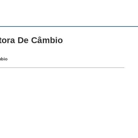
etora De Câmbio
mbio