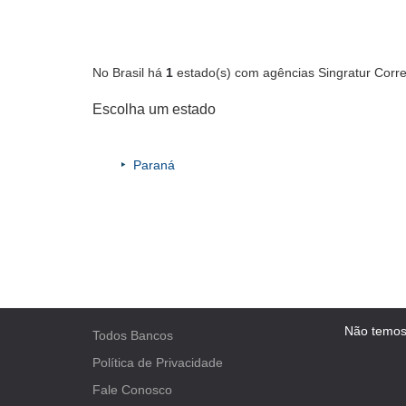
No Brasil há
1
estado(s) com agências Singratur Corr
Escolha um estado
Paraná
Não temos
Todos Bancos
Política de Privacidade
Fale Conosco