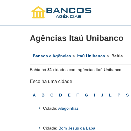
Agências Itaú Unibanco
Bancos e Agências
Itaú Unibanco
Bahia
Bahia há
31
cidades com agências Itaú Unibanco
Escolha uma cidade
A
B
C
D
E
F
G
I
J
L
P
S
Cidade:
Alagoinhas
Cidade:
Bom Jesus da Lapa