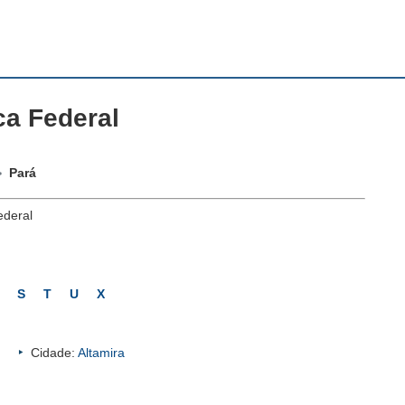
a Federal
Pará
ederal
S
T
U
X
Cidade:
Altamira