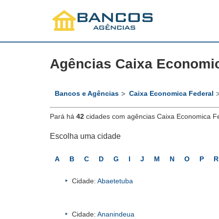
Agências Caixa Economic
Bancos e Agências
Caixa Economica Federal
Pará há
42
cidades com agências Caixa Economica F
Escolha uma cidade
A
B
C
D
G
I
J
M
N
O
P
R
Cidade:
Abaetetuba
Cidade:
Ananindeua