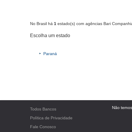
No Brasil há
1
estado(s) com agências Bari Companhia
Escolha um estado
Paraná
Não temos
Todos Bancos
Política de Privacidade
Fale Conosco