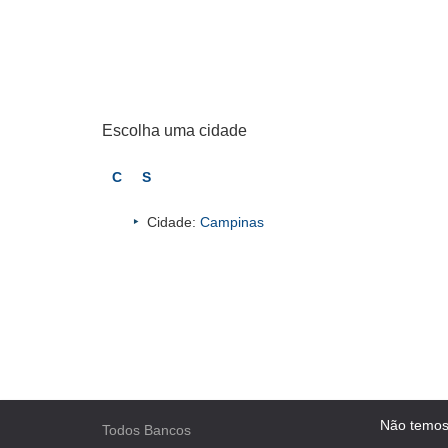
Escolha uma cidade
C
S
Cidade:
Campinas
Não temos
Todos Bancos