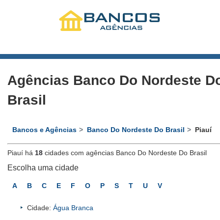
Agências Banco Do Nordeste D
Brasil
Bancos e Agências
Banco Do Nordeste Do Brasil
Piauí
Piauí há
18
cidades com agências Banco Do Nordeste Do Brasil
Escolha uma cidade
A
B
C
E
F
O
P
S
T
U
V
Cidade:
Água Branca