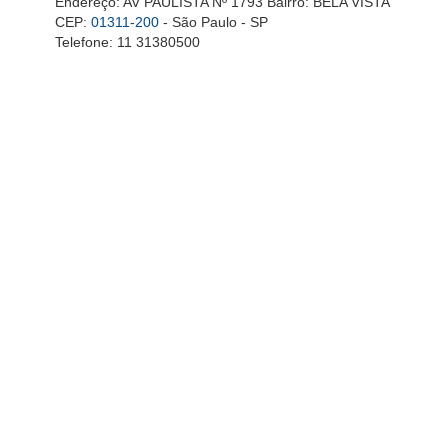
Endereço: AV PAULISTA Nº 1793 Bairro: BELA VISTA
CEP:
01311-200
- São Paulo - SP
Telefone: 11 31380500