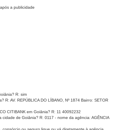
após a publicidade
iânia? R: sim
a? R: AV. REPÚBLICA DO LÍBANO, Nº 1874 Bairro: SETOR
NCO CITIBANK em Goiânia? R: 11 40092232
 cidade de Goiânia? R: 0117 - nome da agência: AGÊNCIA
, consórcio ou seguro ligue ou vá diretamente à agência