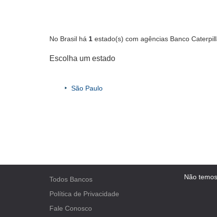
No Brasil há
1
estado(s) com agências Banco Caterpill
Escolha um estado
São Paulo
Não temos
Todos Bancos
Política de Privacidade
Fale Conosco