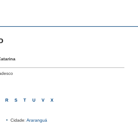
o
Catarina
adesco
R
S
T
U
V
X
Cidade:
Araranguá