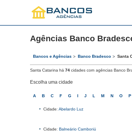
Agências Banco Bradesc
Bancos e Agências
Banco Bradesco
Santa 
Santa Catarina há
74
cidades com agências Banco Br
Escolha uma cidade
A
B
C
F
G
I
J
L
M
N
O
P
Cidade:
Abelardo Luz
Cidade:
Balneário Camboriú