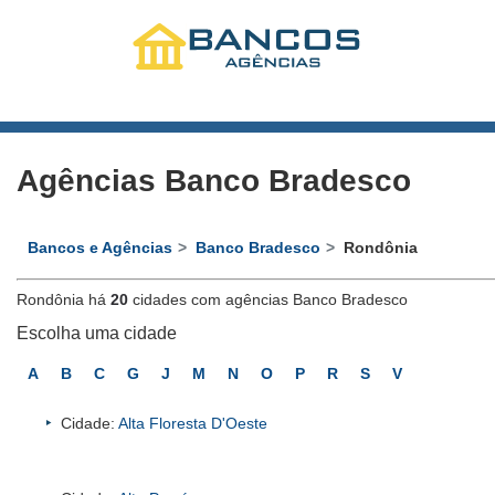
Agências Banco Bradesco
Bancos e Agências
Banco Bradesco
Rondônia
Rondônia há
20
cidades com agências Banco Bradesco
Escolha uma cidade
A
B
C
G
J
M
N
O
P
R
S
V
Cidade:
Alta Floresta D'Oeste