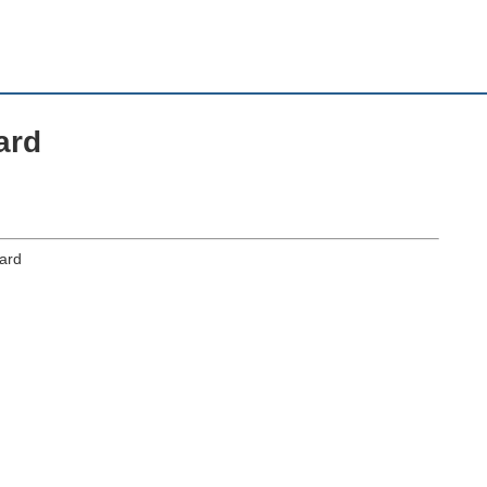
ard
ard